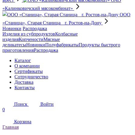
Брест
ОАО
«Калинковичский мясокомбинат»
OOO
«Станица», Старая Станица г. Ростов-на-Дону
Новинки
Распродажа
Изделия из субпродуктов
Колбасные
изделия
Копчености
Мясные
деликатесы
Новинки
Полуфабрикаты
Продукты быстрого
приготовления
Распродажа
Каталог
О компании
Сертификаты
Сотрудничество
Доставка
Контакты
Поиск
Войти
0
Корзина
Главная