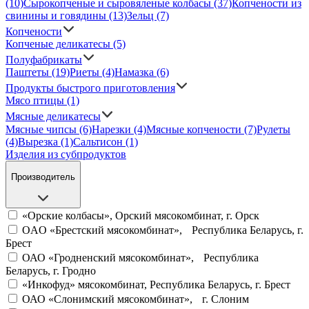
(10)
Сырокопченые и сыровяленые колбасы
(37)
Копчености из
свинины и говядины
(13)
Зельц
(7)
Копчености
Копченые деликатесы
(5)
Полуфабрикаты
Паштеты
(19)
Риеты
(4)
Намазка
(6)
Продукты быстрого приготовления
Мясо птицы
(1)
Мясные деликатесы
Мясные чипсы
(6)
Нарезки
(4)
Мясные копчености
(7)
Рулеты
(4)
Вырезка
(1)
Сальтисон
(1)
Изделия из субпродуктов
Производитель
«Орские колбасы», Орский мясокомбинат, г. Орск
OAO «Брестский мясокомбинат», Республика Беларусь, г.
Брест
ОАО «Гродненский мясокомбинат», Республика
Беларусь, г. Гродно
«Инкофуд» мясокомбинат, Республика Беларусь, г. Брест
ОАО «Слонимский мясокомбинат», г. Слоним