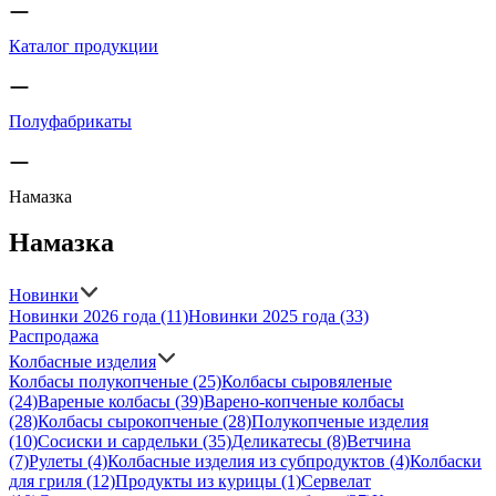
Каталог продукции
Полуфабрикаты
Намазка
Намазка
Новинки
Новинки 2026 года
(11)
Новинки 2025 года
(33)
Распродажа
Колбасные изделия
Колбасы полукопченые
(25)
Колбасы сыровяленые
(24)
Вареные колбасы
(39)
Варено-копченые колбасы
(28)
Колбасы сырокопченые
(28)
Полукопченые изделия
(10)
Сосиски и сардельки
(35)
Деликатесы
(8)
Ветчина
(7)
Рулеты
(4)
Колбасные изделия из субпродуктов
(4)
Колбаски
для гриля
(12)
Продукты из курицы
(1)
Сервелат