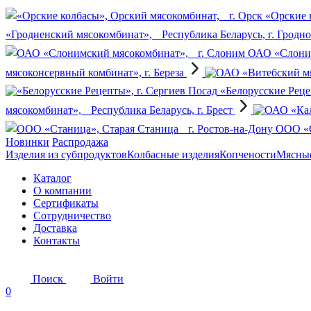
«Орские 
«Гродненский мясокомбинат», Республика Беларусь, г. Гродн
ОАО «Слоним
мясоконсервный комбинат», г. Береза
«Белорусские Реце
мясокомбинат», Республика Беларусь, г. Брест
OOO «С
Новинки
Распродажа
Изделия из субпродуктов
Колбасные изделия
Копчености
Мясные
Каталог
О компании
Сертификаты
Сотрудничество
Доставка
Контакты
Поиск
Войти
0