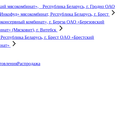
ОАО
Инкофуд» мясокомбинат, Республика Беларусь, г. Брест
ОАО «Березовский
ат» (Мясковит), г. Витебск
OAO «Брестский
инат»
товления
Распродажа