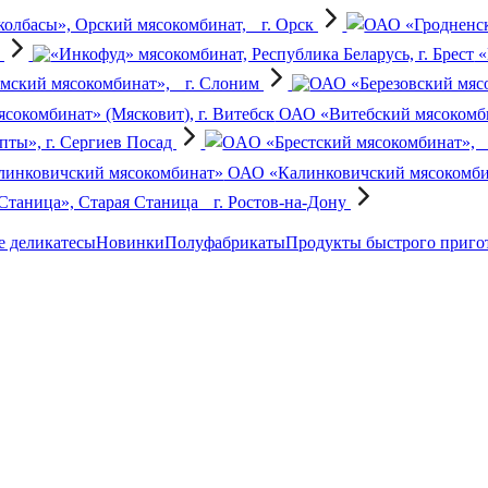
колбасы», Орский мясокомбинат, г. Орск
о
«
ский мясокомбинат», г. Слоним
ОАО «Витебский мясокомбин
пты», г. Сергиев Посад
ОАО «Калинковичский мясокомб
таница», Старая Станица г. Ростов-на-Дону
 деликатесы
Новинки
Полуфабрикаты
Продукты быстрого приго