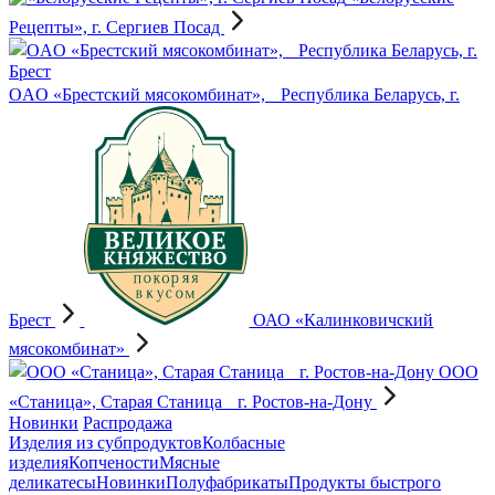
Рецепты», г. Сергиев Посад
OAO «Брестский мясокомбинат», Республика Беларусь, г.
Брест
ОАО «Калинковичский
мясокомбинат»
OOO
«Станица», Старая Станица г. Ростов-на-Дону
Новинки
Распродажа
Изделия из субпродуктов
Колбасные
изделия
Копчености
Мясные
деликатесы
Новинки
Полуфабрикаты
Продукты быстрого