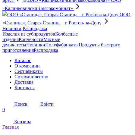
Брест
ОАО
«Калинковичский мясокомбинат»
OOO
«Станица», Старая Станица г. Ростов-на-Дону
Новинки
Распродажа
Изделия из субпродуктов
Колбасные
изделия
Копчености
Мясные
деликатесы
Новинки
Полуфабрикаты
Продукты быстрого
приготовления
Распродажа
Каталог
О компании
Сертификаты
Сотрудничество
Доставка
Контакты
Поиск
Войти
0
Корзина
Главная