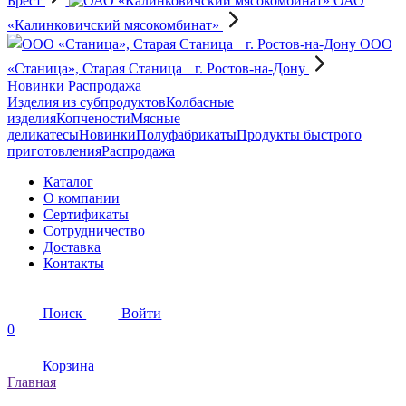
Брест
ОАО
«Калинковичский мясокомбинат»
OOO
«Станица», Старая Станица г. Ростов-на-Дону
Новинки
Распродажа
Изделия из субпродуктов
Колбасные
изделия
Копчености
Мясные
деликатесы
Новинки
Полуфабрикаты
Продукты быстрого
приготовления
Распродажа
Каталог
О компании
Сертификаты
Сотрудничество
Доставка
Контакты
Поиск
Войти
0
Корзина
Главная