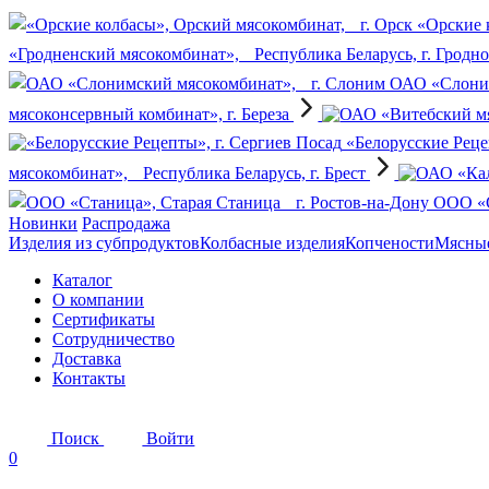
«Орские 
«Гродненский мясокомбинат», Республика Беларусь, г. Гродн
ОАО «Слоним
мясоконсервный комбинат», г. Береза
«Белорусские Реце
мясокомбинат», Республика Беларусь, г. Брест
OOO «С
Новинки
Распродажа
Изделия из субпродуктов
Колбасные изделия
Копчености
Мясные
Каталог
О компании
Сертификаты
Сотрудничество
Доставка
Контакты
Поиск
Войти
0