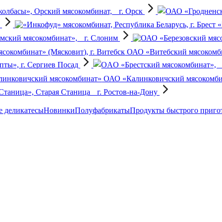
колбасы», Орский мясокомбинат, г. Орск
о
«
ский мясокомбинат», г. Слоним
ОАО «Витебский мясокомбин
пты», г. Сергиев Посад
ОАО «Калинковичский мясокомб
таница», Старая Станица г. Ростов-на-Дону
 деликатесы
Новинки
Полуфабрикаты
Продукты быстрого приго