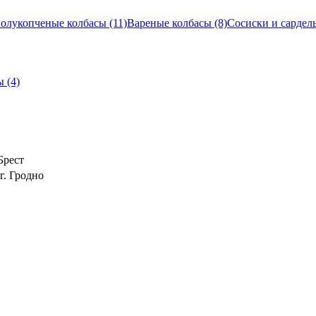
полукопченые колбасы
(11)
Вареные колбасы
(8)
Сосиски и сардел
ты
(4)
Брест
г. Гродно