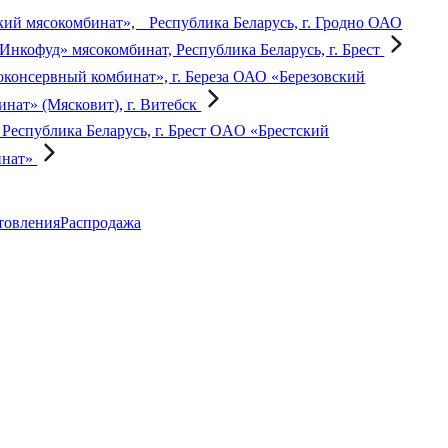
ОАО
Инкофуд» мясокомбинат, Республика Беларусь, г. Брест
ОАО «Березовский
ат» (Мясковит), г. Витебск
OAO «Брестский
инат»
товления
Распродажа