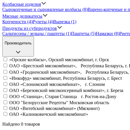
Колбасные изделия
Сырокопченые и сыровяленые колбасы
(8)
Варено-копченые и 
Мясные деликатесы
Копчености
(4)
Рулеты
(4)
Вырезка
(1)
Продукты из субпродуктов
Сальтисоны / зельцы / паштеты
(1)
Паштеты
(5)
Намазки
(8)
Рие
Производитель
«Орские колбасы», Орский мясокомбинат, г. Орск
OAO «Брестский мясокомбинат», Республика Беларусь, г. 
ОАО «Гродненский мясокомбинат», Республика Беларусь, 
«Инкофуд» мясокомбинат, Республика Беларусь, г. Брест
ОАО «Слонимский мясокомбинат», г. Слоним
ОАО «Березовский мясоконсервный комбинат», г. Береза
OOO «Станица», Старая Станица г. Ростов-на-Дону
ООО "Белорусские Рецепты" Московская область
ОАО «Витебский мясокомбинат» (Мясковит)
ОАО «Калинковичский мясокомбинат»
Найдено 0 товаров