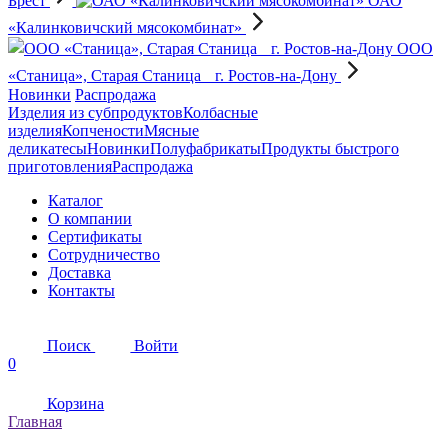
Брест
ОАО
«Калинковичский мясокомбинат»
OOO
«Станица», Старая Станица г. Ростов-на-Дону
Новинки
Распродажа
Изделия из субпродуктов
Колбасные
изделия
Копчености
Мясные
деликатесы
Новинки
Полуфабрикаты
Продукты быстрого
приготовления
Распродажа
Каталог
О компании
Сертификаты
Сотрудничество
Доставка
Контакты
Поиск
Войти
0
Корзина
Главная