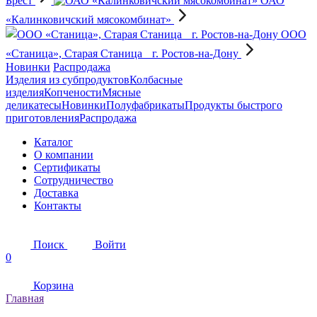
Брест
ОАО
«Калинковичский мясокомбинат»
OOO
«Станица», Старая Станица г. Ростов-на-Дону
Новинки
Распродажа
Изделия из субпродуктов
Колбасные
изделия
Копчености
Мясные
деликатесы
Новинки
Полуфабрикаты
Продукты быстрого
приготовления
Распродажа
Каталог
О компании
Сертификаты
Сотрудничество
Доставка
Контакты
Поиск
Войти
0
Корзина
Главная