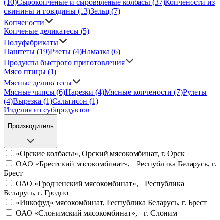
(10)
Сырокопченые и сыровяленые колбасы
(37)
Копчености из
свинины и говядины
(13)
Зельц
(7)
Копчености
Копченые деликатесы
(5)
Полуфабрикаты
Паштеты
(19)
Риеты
(4)
Намазка
(6)
Продукты быстрого приготовления
Мясо птицы
(1)
Мясные деликатесы
Мясные чипсы
(6)
Нарезки
(4)
Мясные копчености
(7)
Рулеты
(4)
Вырезка
(1)
Сальтисон
(1)
Изделия из субпродуктов
Производитель
«Орские колбасы», Орский мясокомбинат, г. Орск
OAO «Брестский мясокомбинат», Республика Беларусь, г.
Брест
ОАО «Гродненский мясокомбинат», Республика
Беларусь, г. Гродно
«Инкофуд» мясокомбинат, Республика Беларусь, г. Брест
ОАО «Слонимский мясокомбинат», г. Слоним